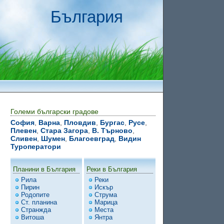
България
Големи български градове
София
,
Варна
,
Пловдив
,
Бургас
,
Русе
,
Плевен
,
Стара Загора
,
В. Търново
,
Сливен
,
Шумен
,
Благоевград
,
Видин
Туроператори
Планини в България
Реки в България
Рила
Реки
Пирин
Искър
Родопите
Струма
Ст. планина
Марица
Странжда
Места
Витоша
Янтра