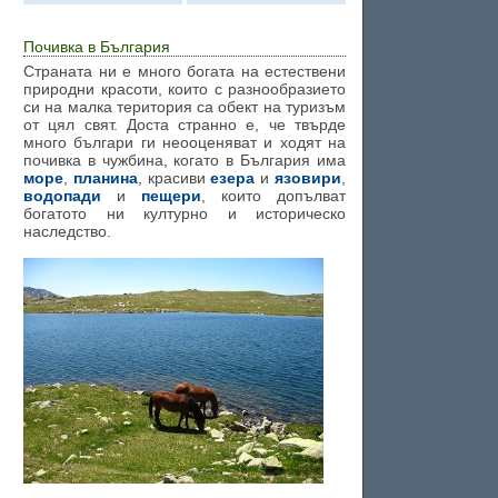
Почивка в България
Страната ни е много богата на естествени
природни красоти, които с разнообразието
си на малка територия са обект на туризъм
от цял свят. Доста странно е, че твърде
много българи ги неооценяват и ходят на
почивка в чужбина, когато в България има
море
,
планина
, красиви
езера
и
язовири
,
водопади
и
пещери
, които допълват
богатото ни културно и историческо
наследство.