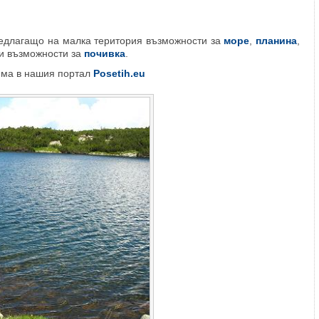
редлагащо на малка територия възможности за
море
,
планина
,
и възможности за
почивка
.
има в нашия портал
Posetih.eu