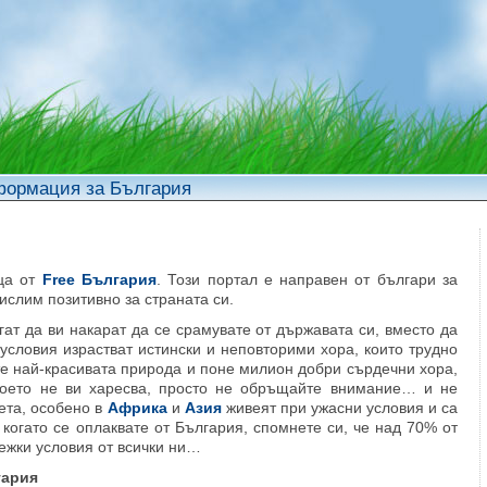
ормация за България
ица от
Free България
. Този портал е направен от българи за
ислим позитивно за страната си.
гат да ви накарат да се срамувате от държавата си, вместо да
 условия израстват истински и неповторими хора, които трудно
те най-красивата природа и поне милион добри сърдечни хора,
 което не ви харесва, просто не обръщайте внимание… и не
вета, особено в
Африка
и
Азия
живеят при ужасни условия и са
 когато се оплаквате от България, спомнете си, че над 70% от
ежки условия от всички ни…
гария