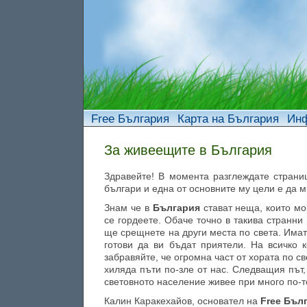
Free България
Карта на България
Инф
За живеещите в България
Здравейте! В момента разглеждате стран
българи и една от основните му цели е да м
Знам че в
България
стават неща, които мо
се гордеете. Обаче точно в такива странни
ще срещнете на други места по света. Има
готови да ви бъдат приятели. На всичко
забравяйте, че огромна част от хората по с
хиляда пъти по-зле от нас. Следващия път,
световното население живее при много по-т
Калин Каракехайов, основател на
Free Бъл