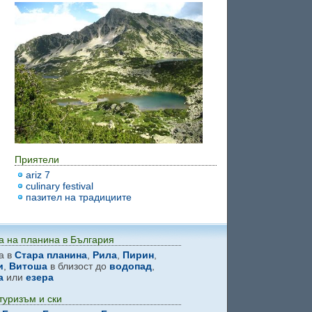
Приятели
ariz 7
culinary festival
пазител на традициите
а на планина в България
a в
Стара планина
,
Рила
,
Пирин
,
и
,
Витоша
в близост до
водопад
,
а
или
езера
туризъм и ски