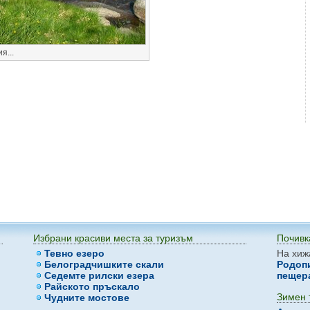
я...
Избрани красиви места за туризъм
Почивк
Тевно езеро
На хиж
Белоградчишките скали
Родоп
Седемте рилски езера
пещер
Райското пръскало
Зимен 
Чудните мостове